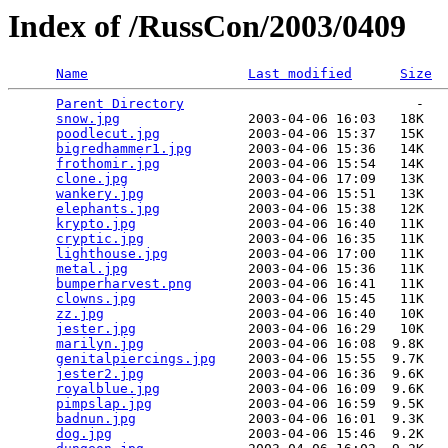
Index of /RussCon/2003/0409
Name
Last modified
Size
Parent Directory
                             -   

snow.jpg
                2003-04-06 16:03   18K  

poodlecut.jpg
           2003-04-06 15:37   15K  

bigredhammer1.jpg
       2003-04-06 15:36   14K  

frothomir.jpg
           2003-04-06 15:54   14K  

clone.jpg
               2003-04-06 17:09   13K  

wankery.jpg
             2003-04-06 15:51   13K  

elephants.jpg
           2003-04-06 15:38   12K  

krypto.jpg
              2003-04-06 16:40   11K  

cryptic.jpg
             2003-04-06 16:35   11K  

lighthouse.jpg
          2003-04-06 17:00   11K  

metal.jpg
               2003-04-06 15:36   11K  

bumperharvest.png
       2003-04-06 16:41   11K  

clowns.jpg
              2003-04-06 15:45   11K  

zz.jpg
                  2003-04-06 16:40   10K  

jester.jpg
              2003-04-06 16:29   10K  

marilyn.jpg
             2003-04-06 16:08  9.8K  

genitalpiercings.jpg
    2003-04-06 15:55  9.7K  

jester2.jpg
             2003-04-06 16:36  9.6K  

royalblue.jpg
           2003-04-06 16:09  9.6K  

pimpslap.jpg
            2003-04-06 16:59  9.5K  

badnun.jpg
              2003-04-06 16:01  9.3K  

dog.jpg
                 2003-04-06 15:46  9.2K  
