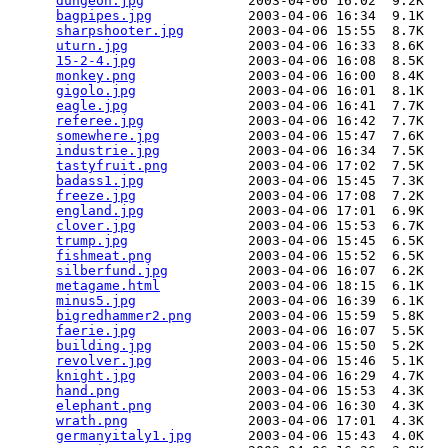
dungeon.jpg
             2003-04-06 16:02  9.2K  

bagpipes.jpg
            2003-04-06 16:34  9.1K  

sharpshooter.jpg
        2003-04-06 15:55  8.7K  

uturn.jpg
               2003-04-06 16:33  8.6K  

15-2-4.jpg
              2003-04-06 16:08  8.5K  

monkey.png
              2003-04-06 16:00  8.4K  

gigolo.jpg
              2003-04-06 16:01  8.1K  

eagle.jpg
               2003-04-06 16:41  7.7K  

referee.jpg
             2003-04-06 16:42  7.7K  

somewhere.jpg
           2003-04-06 15:47  7.6K  

industrie.jpg
           2003-04-06 16:34  7.5K  

tastyfruit.png
          2003-04-06 17:02  7.5K  

badass1.jpg
             2003-04-06 15:45  7.3K  

freeze.jpg
              2003-04-06 17:08  7.2K  

england.jpg
             2003-04-06 17:01  6.9K  

clover.jpg
              2003-04-06 15:53  6.7K  

trump.jpg
               2003-04-06 15:45  6.5K  

fishmeat.png
            2003-04-06 15:52  6.5K  

silberfund.jpg
          2003-04-06 16:07  6.2K  

metagame.html
           2003-04-06 18:15  6.1K  

minus5.jpg
              2003-04-06 16:39  6.1K  

bigredhammer2.png
       2003-04-06 15:59  5.8K  

faerie.jpg
              2003-04-06 16:07  5.5K  

building.jpg
            2003-04-06 15:50  5.2K  

revolver.jpg
            2003-04-06 15:46  5.1K  

knight.jpg
              2003-04-06 16:29  4.7K  

hand.png
                2003-04-06 15:53  4.3K  

elephant.png
            2003-04-06 16:30  4.3K  

wrath.png
               2003-04-06 17:01  4.3K  

germanyitaly1.jpg
       2003-04-06 15:43  4.0K  
